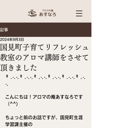
記事
2024年9月3日
国見町子育てリフレッシュ
教室のアロマ講師をさせて
頂きました
⁡↟⢀⢄⢄↟⢀⢄⢄↟⢀⢄⢄↟⢀⢄⢄↟⢀⢄⢄↟⢀⢄
⢄
こんにちは！アロマの庵あすなろです
（^^)
ちょっと前のお話ですが、国見町生涯
学習課主催の