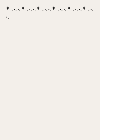
⁡↟⢀⢄⢄↟⢀⢄⢄↟⢀⢄⢄↟⢀⢄⢄↟⢀⢄⢄↟⢀⢄
⢄