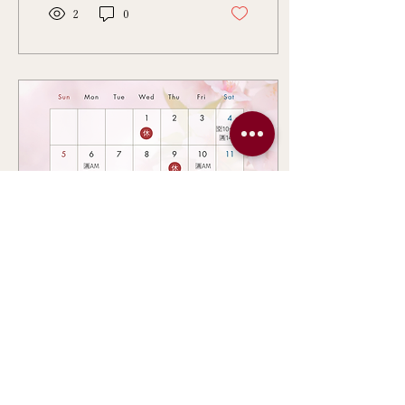
しして、 作っていただき、
2
0
お手当したりと… とても充
実した時間を過ごすことが
できました😊 ご参加くだ
さった方の意識関心の高さ
に圧倒されました🫢‼️ 「良
かった！」「気持ちよかっ
た！」「寝たくなった」な
どご感想くださり、私も自
分がやってきたことをより
自信持って行きたいと感じ
た時間でした🕐 私ももっと
お話が上手くなるように、
そして、よりバージョンア
ップできるように努力して
行きたいと思います👍🌈は
くにみ観月台ガレッジの女
性教室にて美容講座の講師
2026年3月31日
∙
1
分
をさせていただきました😊
4月のスケジュール
そして、ハーブボール講座
を行いました☘️ ハーブボー
ルの作ったテキストを元に
明日から4月です。 ありが
お話しして、 作っていただ
たいことにリピーター様が
き、お手当したりと… とて