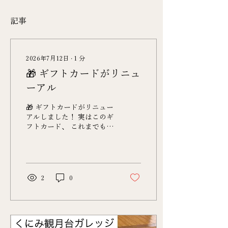
記事
2026年7月12日
∙
1
分
🎁 ギフトカードがリニュ
ーアル
🎁 ギフトカードがリニュー
アルしました！ 実はこのギ
フトカード、 これまでもお
問い合わせをいただくこと
が多く、ひそかに人気なん
です🌿 「何を贈ろう？」と
迷ったときは、 癒しの時間
をプレゼントしませんか？
2
0
新しいギフトカードは名刺
サイズになり、小さなお財
布やカードケースにも入れ
やすく、持ち運びしやすく
なりました✨ お誕生日や記