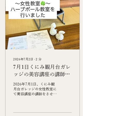
念日はもちろん、 「ありが
とう」「お疲れさま」の気
持ちを伝えたい時にもおす
すめです。 封筒はお好きな
デザインをお選びいただけ
ます💌 ※デザインは変更に
なる場合がございます。 ご
予算やご希望の施術内容に
合わせてお作りいたしま
す。 お気軽にDM・LINE
よりお問い合わせください
😊 #アロマの庵あすなろ #
2026年7月2日
∙
2
分
ギフトカード #癒しのプレ
7月1日くにみ観月台ガレ
ゼント #温活 #福島サロン
ッジの美容講座の講師を
務めました👩‍🏫
2026年7月1日、くにみ観
月台ガレッジの女性教室に
て美容講座の講師をさせて
いただきました😊 そし
て、ハーブボール講座を行
いました☘️ ハーブボールの
作ったテキストを元にお話